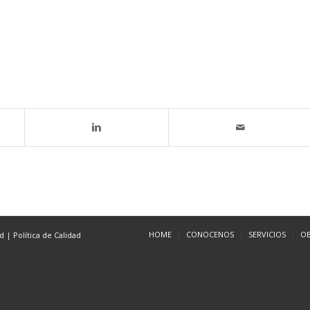
HOME
CONOCENOS
SERVICIOS
O
ad
|
Política de Calidad