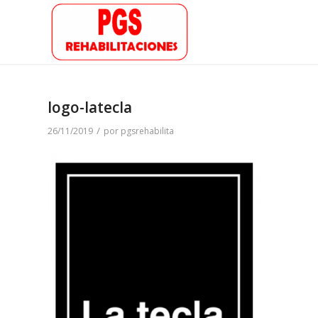
logo-latecla
/
26/11/2019
por
pgsrehabilita